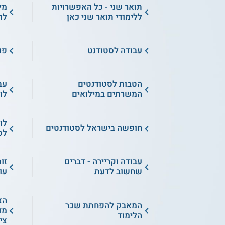
תואר שני - כל האפשרויות
מל
ללימודי תואר שני כאן
לה
עבודה לסטודנט
פנ
הטבות לסטודנטים
עב
המשרתים במילואים
לו
לו
חופשה בישראל לסטודנטים
לס
עבודה וקריירה - דברים
זו
שחשוב לדעת
עו
הצ
המאבק להפחתת שכר
מד
הלימוד
צי