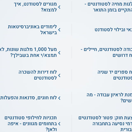
גות מחיה לסטודנטים -
מגורים לסטודנט, איך
תקיים בזמן התואר
למצוא?
לימודים באוניברסיטאות
אי ובילוי לסטודנט
בישראל
ודה לסטודנטים, חיילים -
מעל 1,000 מלגות שונות, ל
ח דרושים
תמצא/י אחת בשבילך?
ח ספרים יד שניה
לוח דירות להשכרה
טודנטים
לסטודנטים
מנת לראיון עבודה - מה
לוח חוגים, סדנאות והפעלות
שים?
עת חוק: פטור לסטודנטים
תכניות לחילופי סטודנטים
מי נסיעה בתחבורה
בתחומים מגוונים - איפה
בורית
ולאן?