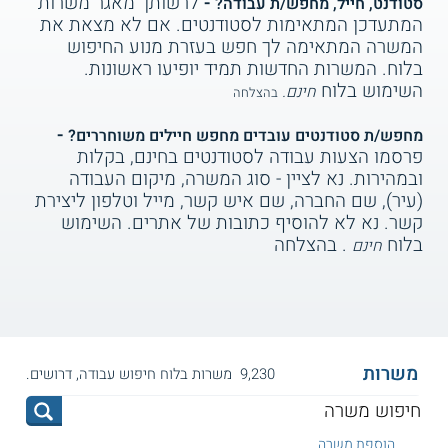
-
לרשותך מאגר משרות
סטודנט, חייל, מחפש/ת עבודה?
המתעדכן המתאימות לסטודנטים. אם לא מצאת את
המשרה המתאימה לך חפש בעזרת מנוע החיפוש
בלוח. המשרות החדשות תמיד יופיעו ראשונות.
השימוש בלוח
חינם.
בהצלחה
-
מחפש/ת סטודנטים עובדים מחפש חיילים משוחררים?
פרסמו הצעות עבודה לסטודנטים בחינם, בקלות
ובמהירות. נא לציין - סוג המשרה, מיקום העבודה
(עיר), שם החברה, שם איש קשר, מייל וטלפון ליצירת
קשר. נא לא להוסיף כתובות של אתרים. השימוש
בלוח
. בהצלחה
חינם
משרות
9,230 משרות בלוח חיפוש עבודה, דרושים.
הוספת משרה