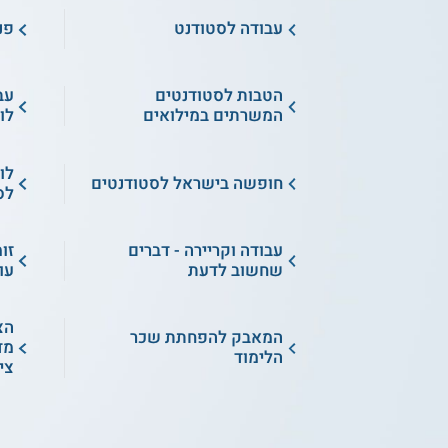
עבודה לסטודנט
פנ
הטבות לסטודנטים
עב
המשרתים במילואים
לו
לו
חופשה בישראל לסטודנטים
לס
עבודה וקריירה - דברים
זו
שחשוב לדעת
עו
הצ
המאבק להפחתת שכר
מד
הלימוד
צי