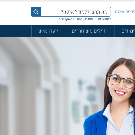
רסם אצלנו
למשל: מנהל עסקים, המרכז האקדמי רופין
ימודים
חיילים משוחררים
ייעוץ אישי