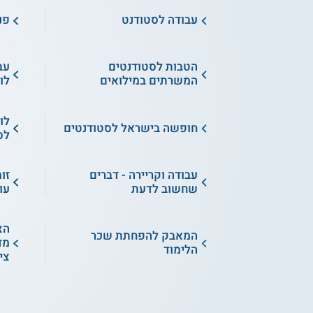
עבודה לסטודנט
פנ
הטבות לסטודנטים
עב
המשרתים במילואים
לו
לו
חופשה בישראל לסטודנטים
לס
עבודה וקריירה - דברים
זו
שחשוב לדעת
עו
הצ
המאבק להפחתת שכר
מד
הלימוד
צי