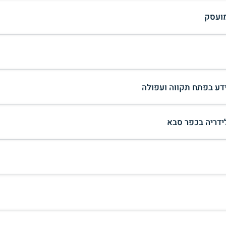
מועסק
דע בפתח תקווה ועפולה
ידריה בכפר סבא