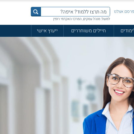
רסם אצלנו
למשל: מנהל עסקים, המרכז האקדמי רופין
ימודים
חיילים משוחררים
ייעוץ אישי