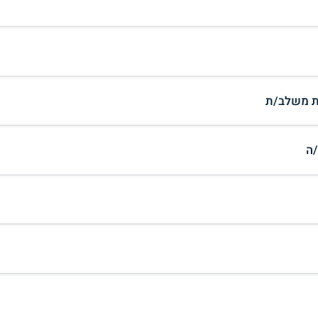
ת משלב/ת
/ה