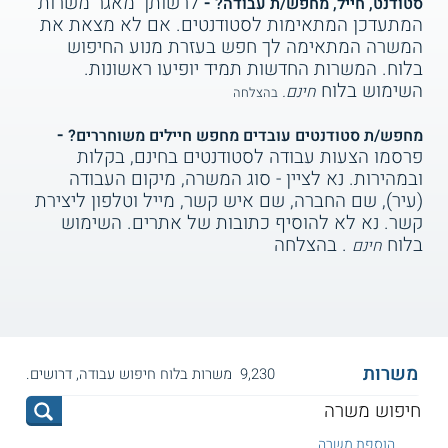
-
לרשותך מאגר משרות
סטודנט, חייל, מחפש/ת עבודה?
המתעדכן המתאימות לסטודנטים. אם לא מצאת את
המשרה המתאימה לך חפש בעזרת מנוע החיפוש
בלוח. המשרות החדשות תמיד יופיעו ראשונות.
השימוש בלוח
חינם.
בהצלחה
-
מחפש/ת סטודנטים עובדים מחפש חיילים משוחררים?
פרסמו הצעות עבודה לסטודנטים בחינם, בקלות
ובמהירות. נא לציין - סוג המשרה, מיקום העבודה
(עיר), שם החברה, שם איש קשר, מייל וטלפון ליצירת
קשר. נא לא להוסיף כתובות של אתרים. השימוש
בלוח
. בהצלחה
חינם
משרות
9,230 משרות בלוח חיפוש עבודה, דרושים.
הוספת משרה