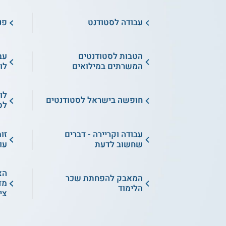
עבודה לסטודנט
פנ
הטבות לסטודנטים
עב
המשרתים במילואים
לו
לו
חופשה בישראל לסטודנטים
לס
עבודה וקריירה - דברים
זו
שחשוב לדעת
עו
הצ
המאבק להפחתת שכר
מד
הלימוד
צי