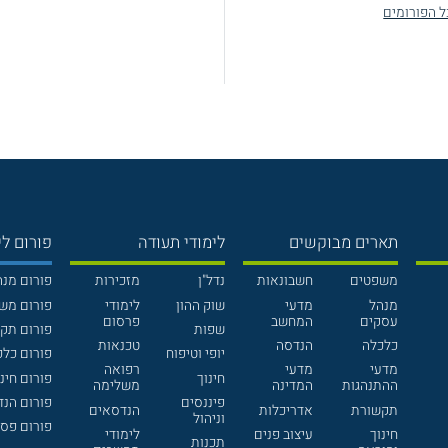
ל הפורומים
תארים מבוקשים
לימודי תעודה
פורום לי
משפטים
חשבונאות
נדל"ן
מזכירות
פורום מנ
מנהל
מדעי
שוק ההון
לימודי
פורום מש
עסקים
המחשב
פרסום
שפות
פורום תק
כלכלה
הנדסה
טכנאות
יופי וטיפוח
פורום כלכ
מדעי
מדעי
רפואה
חינוך
פורום חינו
ההתנהגות
המדינה
משלימה
פיננסים
פורום הנ
תקשורת
אדריכלות
הנדסאים
וניהול
פורום פסי
חינוך
עיצוב פנים
לימודי
תכנות