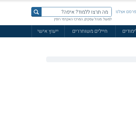
רסם אצלנו
למשל: מנהל עסקים, המרכז האקדמי רופין
ימודים
חיילים משוחררים
ייעוץ אישי