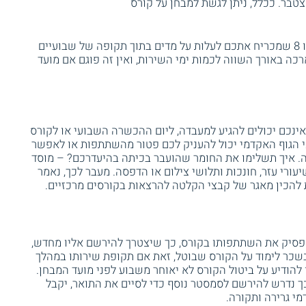
אם עליכם להגיש עבודה למרצה, וקיבלתם צו 8 שמכריח אתכם לעלות על מדים בתוך תקופה של שבועיים
 באורך השווה לכמות ימי השירות, ואין זה פוגם אם מועד
ינכם יכולים להגיע למעבדה, ליום ההכשרה השבועי או לקורס
י הגוף האקדמי יכול להעניק לכם פטור מהשתתפות או לאפשר
. איך תשלימו את החומר שהועבר בכיתה בהיעדרכם? – מוסד
יעורי עזר, חונכות ותלושי צילום או הדפסה. מעבר לכך, נאמר
 להכין מאגר של קבצי הקלטה להרצאות בקורסים מרכזיים.
הפסיק את השתתפותו בקורס, כך שיצטרך להירשם אליו מחדש,
 בשכר לימוד על הקורס שבוטל, זאת אם תקופת שירותו במהלך
להודיע על ביטול הקורס לא יאוחר משבוע לפני מועד המבחן.
יו, ובשל כך נדרש להירשם לסמסטר נוסף כדי לסיים את התואר, יקבל
י גרירה ותקורה.