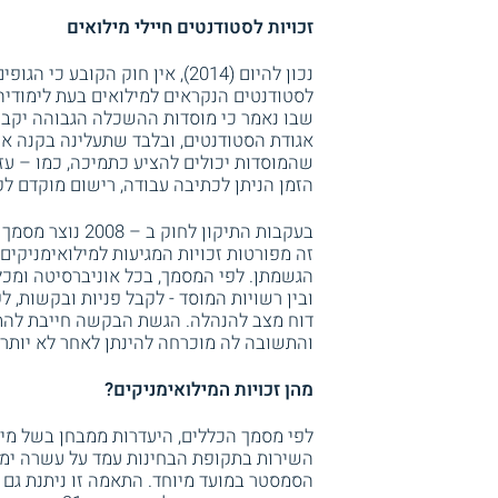
זכויות לסטודנטים חיילי מילואים
נכון להיום (2014), אין חוק הק
שבו נאמר כי מוסדות ההשכלה הגבוהה יקבעו
אגודת הסטודנטים, ובלבד שתעלינה בקנה אח
שהמוסדות יכולים להציע כתמיכה, כמו – עז
הזמן הניתן לכתיבה עבודה, רישום מוקדם לקו
בעקבות התיקון ל
זה מפורטות זכויות המגיעות למילואימניקי
הגשמתן. לפי המסמך, בכל אוניברסיטה ומכל
ובין רשויות המוסד - לקבל פניות ובקשות, 
דוח מצב להנהלה. הגשת הבקשה חייבת להת
והתשובה לה מוכרחה להינתן לאחר לא יותר
מהן זכויות המילואימניקים?
לפי מסמך הכללים, היעדרות ממבחן בשל מי
השירות בתקופת הבחינות עמד על עשרה ימים
הסמסטר במועד מיוחד. התאמה זו ניתנת ג