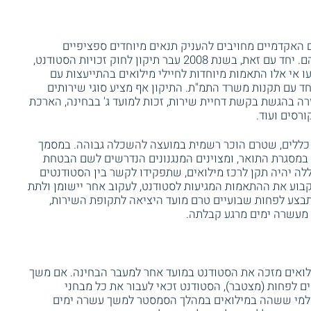
ובע כי הגופים האקדמיים מחויבים להעניק תנאים מיוחדים ספציפיים
לסטודנטים הנקראים למילואים בעת לימודיהם. יחד עם זאת, בשנת 2008 עבר תיקון לחוק זכויות הסטודנט,
 אי אלו התאמות מיוחדות לחיילי מילואים בהתייעצות עם
ד עם תקנות משרד התמ"ת. התיקון אף מציע סוגי שירותים
רה בהגשת בקשת דחיית שירות, זכות למועד ג' בבחינה, הארכת
רסים ועוד.
חוק ב – 2008 נוצר מסמך כללים, שטרם הוכר רשמית במועצה להשכלה גבוהה. במסמך
ם במסגרת התואר, ומצוינים המנגנונים הנדרשים לשם הבטחת
לה יהיה תקן לרכז מילואים, שתפקידו לקשר בין הסטודנטים
לקבוע את ההתאמות המגיעות לסטודנט, לעקוב אחר יישומן ולתת
בצע לפחות שבועיים טרם מועד היציאה לתקופת השירות,
 מעשרה ימים מרגע קבלתה.
לואים מזכה את הסטודנט במועד אחר למעבר הבחינה. אם משך
 לפחות (מצטבר), הסטודנט זכאי לעבור את כל מבחני
ם למי ששהה במילואים במהלך הסמסטר למשך עשרה ימים