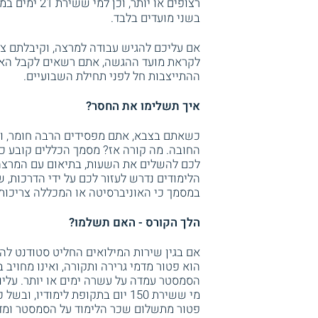
רצופים או יותר, וכן למי ששירת 21 ימים במצטבר. ככלל, ניתן לגשת למבחן על קורס
בשני מועדים בלבד.
לקראת מועד ההגשה, אתם רשאים לקבל הארכה
ההתייצבות חל לפני תחילת השבועיים.
איך תשלימו את החסר?
כשאתם בצבא, אתם מפסידים הרבה חומר, וא
החובה. מה קורה אז? מסמך הכללים קובע כ
לכם להשלים את השעות, בתיאום עם המרצה
הלימודים נדרש לעזור לכם על ידי הדרכות, ש
במסמך כי האוניברסיטה או המכללה צריכות
הלך הקורס - האם תשלמו?
אם בגין שירות המילואים החליט סטודנט ל
הוא פטור מדמי גרירה ותקורה, ואינו מחויב
הסמסטר עמדה על עשרה ימים או יותר. עליו 
מי ששירת 150 יום בתקופת לימוד
פטור מתשלום שכר הלימוד על הסמסטר ומדמ