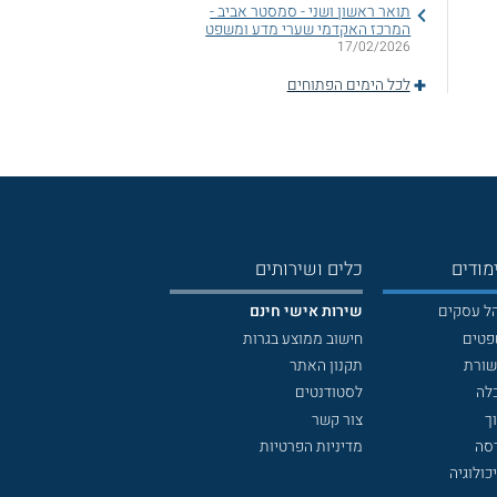
תואר ראשון ושני - סמסטר אביב -
המרכז האקדמי שערי מדע ומשפט
17/02/2026
לכל הימים הפתוחים
מודים
כלים ושירותים
הל עסקים
שירות אישי חינם
פטים
חישוב ממוצע בגרות
שורת
תקנון האתר
לה
לסטודנטים
ך
צור קשר
דסה
מדיניות הפרטיות
כולוגיה