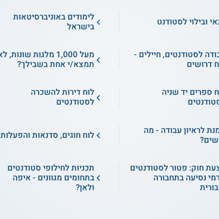
לימודים באוניברסיטאות
אי ובילוי לסטודנט
בישראל
ודה לסטודנטים, חיילים -
מעל 1,000 מלגות שונות, ל
ח דרושים
תמצא/י אחת בשבילך?
ח ספרים יד שניה
לוח דירות להשכרה
טודנטים
לסטודנטים
מנת לראיון עבודה - מה
לוח חוגים, סדנאות והפעלות
שים?
עת חוק: פטור לסטודנטים
תכניות לחילופי סטודנטים
מי נסיעה בתחבורה
בתחומים מגוונים - איפה
בורית
ולאן?