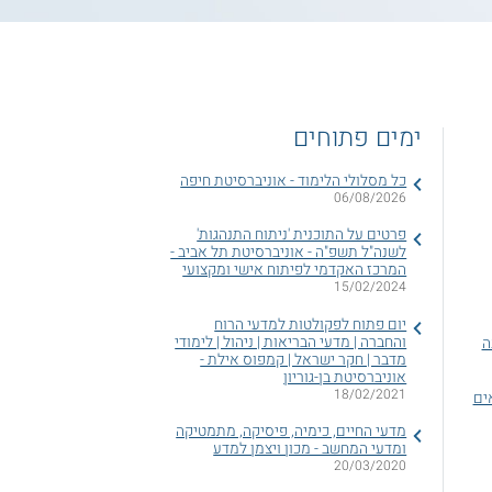
ימים פתוחים
כל מסלולי הלימוד - אוניברסיטת חיפה
06/08/2026
פרטים על התוכנית 'ניתוח התנהגות'
לשנה"ל תשפ"ה - אוניברסיטת תל אביב -
המרכז האקדמי לפיתוח אישי ומקצועי
15/02/2024
יום פתוח לפקולטות למדעי הרוח
והחברה | מדעי הבריאות | ניהול | לימודי
ה
מדבר | חקר ישראל | קמפוס אילת -
אוניברסיטת בן-גוריון
18/02/2021
ים
מדעי החיים, כימיה, פיסיקה, מתמטיקה
ומדעי המחשב - מכון ויצמן למדע
20/03/2020