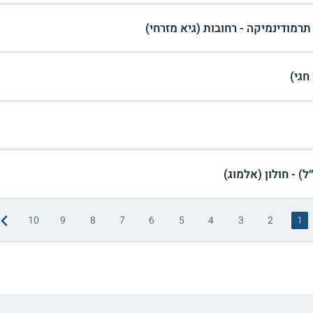
רמודינמיקה - רחובות (גיא מזרחי)
חגי)
10
9
8
7
6
5
4
3
2
1