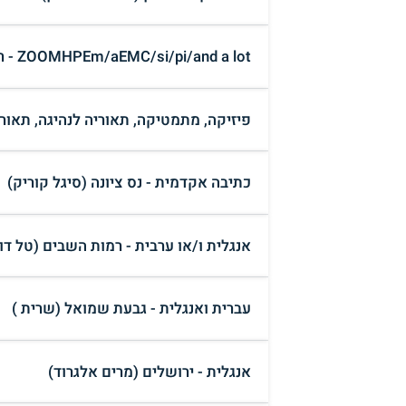
ZOOMHPEm/aEMC/si/pi/and a lot - רחובות/גגבתון (Eli Recht )
פיזיקה, מתמטיקה, תאוריה לנהיגה, תאורי
כתיבה אקדמית - נס ציונה (סיגל קוריק)
אנגלית ו/או ערבית - רמות השבים (טל דו
עברית ואנגלית - גבעת שמואל (שרית )
אנגלית - ירושלים (מרים אלגרוד)