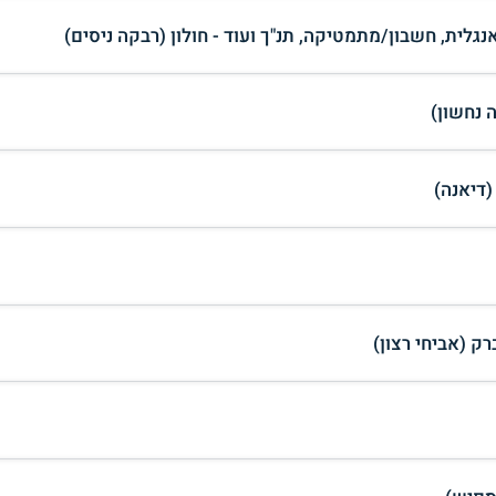
גלית, חשבון/מתמטיקה, תנ"ך ועוד - חולון (רבקה ניסים)
 נחשון)
(דיאנה)
ק (אביחי רצון)