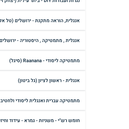
נגרות ועבודות DIY - ביתר עילית (יצחק ויספיש)
אנגלית, הוראה מתקנת - ירושלים (טל אל
אנגלית , מתמטיקה , היסטוריה - ירושלים 
מתמטיקה ליסודי - Raanana (סיגל)
אנגלית - ראשון לציון (גל ביטון)
מתמטיקה עברית ואנגלית ליסודי ולחטיבה 
חומש רש"י - משניות - גמרא - עידוד וחיזוק - p - london - manchester (Chaim Krausz