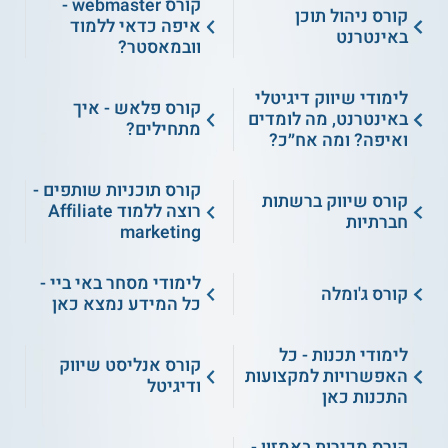
קורס webmaster -
קורס ניהול תוכן
איפה כדאי ללמוד
באינטרנט
וובמאסטר?
לימודי שיווק דיגיטלי
קורס פלאש - איך
באינטרנט, מה לומדים
מתחילים?
ואיפה? ומה אח״כ?
קורס תוכניות שותפים -
קורס שיווק ברשתות
רוצה ללמוד Affiliate
חברתיות
marketing
לימודי מסחר באי ביי -
קורס ג'ומלה
כל המידע נמצא כאן
לימודי תכנות - כל
קורס אנליסט שיווק
האפשרויות למקצועות
ודיגיטל
התכנות כאן
קורס מכירות באמזון -