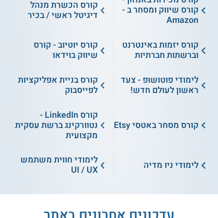
קורס הכשרת מנהל
קורס שיווק ומסחר ב -
דיגיטל ראשי / בכיר
Amazon
קורס יזמות באינטרנט
קורס יוטיוב - קורס
וברשתות חברתיות
שיווק בוידאו
לימודי פוטושופ - צעד
קורס בניית אפליקציות
ראשון לעולם חדש!
לפייסבוק
קורס LinkedIn -
קורס מסחר באטסי Etsy
נטוורקינג ברשת עסקית
מקצועית
לימודי חווית משתמש
לימודי ניו מדיה
UI / UX
עדכונים אחרונים באתר