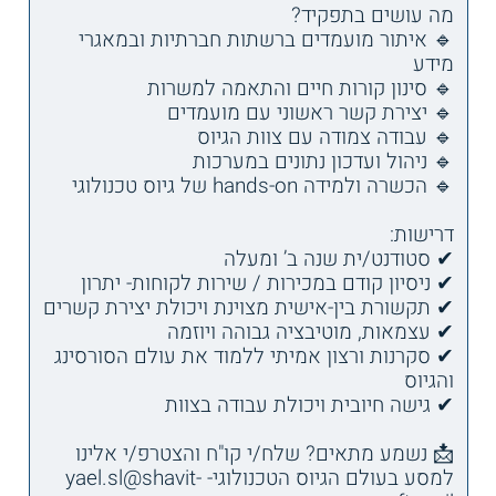
מה עושים בתפקיד?
🔹 איתור מועמדים ברשתות חברתיות ובמאגרי
מידע
🔹 סינון קורות חיים והתאמה למשרות
🔹 יצירת קשר ראשוני עם מועמדים
🔹 עבודה צמודה עם צוות הגיוס
🔹 ניהול ועדכון נתונים במערכות
🔹 הכשרה ולמידה hands-on של גיוס טכנולוגי
דרישות:
✔ סטודנט/ית שנה ב’ ומעלה
✔ ניסיון קודם במכירות / שירות לקוחות- יתרון
✔ תקשורת בין-אישית מצוינת ויכולת יצירת קשרים
✔ עצמאות, מוטיבציה גבוהה ויוזמה
✔ סקרנות ורצון אמיתי ללמוד את עולם הסורסינג
והגיוס
✔ גישה חיובית ויכולת עבודה בצוות
📩 נשמע מתאים? שלח/י קו"ח והצטרפ/י אלינו
למסע בעולם הגיוס הטכנולוגי- yael.sl@shavit-