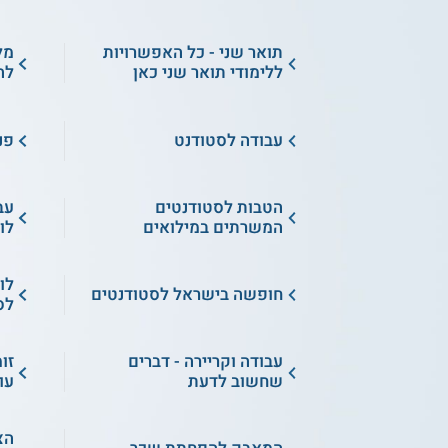
תואר שני - כל האפשרויות
מל
ללימודי תואר שני כאן
לה
עבודה לסטודנט
פנ
הטבות לסטודנטים
עב
המשרתים במילואים
לו
לו
חופשה בישראל לסטודנטים
לס
עבודה וקריירה - דברים
זו
שחשוב לדעת
עו
הצ