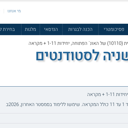
מי אנחנו
פ
פסיכומטרי
הכנה לבגרות
הנדסאי
מלגות
בחירת ל
 1-11 + מקראה
שניה לסטודנטים
20ב