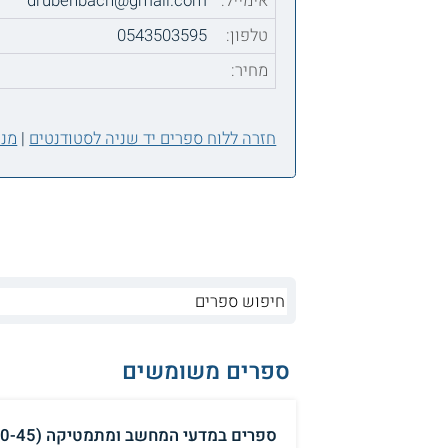
אימייל:
drubenbach@gmail.com
טלפון:
0543503595
מחיר:
חזרה ללוח ספרים יד שניה לסטודנטים
|
מנה
ספרים משומשים
ספרים במדעי המחשב ומתמטיקה (10-45 ש"ח לכל ספר ₪)