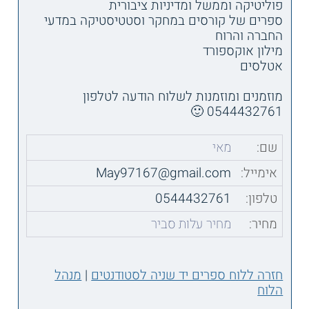
פוליטיקה וממשל ומדיניות ציבורית
ספרים של קורסים במחקר וסטטיסטיקה במדעי
החברה והרוח
מילון אוקספורד
אטלסים
מוזמנים ומוזמנות לשלוח הודעה לטלפון
0544432761 🙂
שם:
מאי
אימייל:
May97167@gmail.com
טלפון:
0544432761
מחיר:
מחיר עלות סביר
חזרה ללוח ספרים יד שניה לסטודנטים
|
מנהל
הלוח