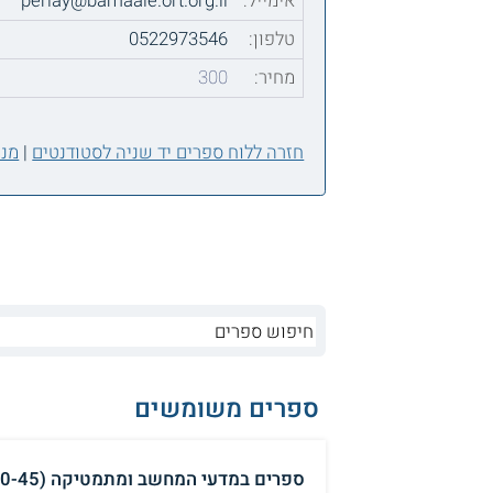
אימייל:
perlay@bamaale.ort.org.il
טלפון:
0522973546
מחיר:
300
חזרה ללוח ספרים יד שניה לסטודנטים
|
מנה
ספרים משומשים
ספרים במדעי המחשב ומתמטיקה (10-45 ש"ח לכל ספר ₪)