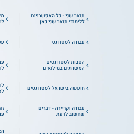
תואר שני - כל האפשרויות
מל
ללימודי תואר שני כאן
לה
עבודה לסטודנט
פנ
הטבות לסטודנטים
עב
המשרתים במילואים
לו
לו
חופשה בישראל לסטודנטים
לס
עבודה וקריירה - דברים
זו
שחשוב לדעת
עו
הצ