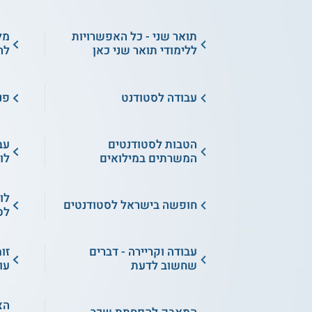
תואר שני - כל האפשרויות
מל
ללימודי תואר שני כאן
לה
עבודה לסטודנט
פנ
הטבות לסטודנטים
עב
המשרתים במילואים
לו
לו
חופשה בישראל לסטודנטים
לס
עבודה וקריירה - דברים
זו
שחשוב לדעת
עו
הצ