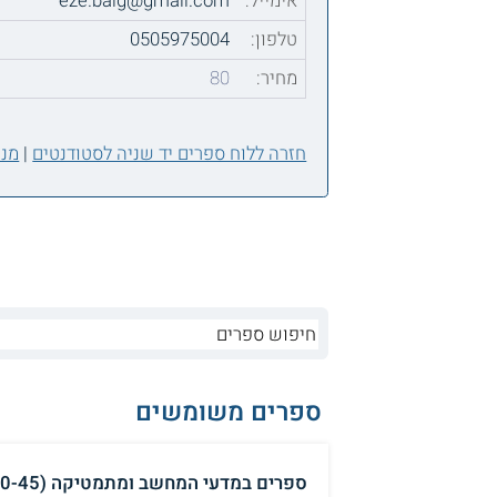
אימייל:
eze.baig@gmail.com
טלפון:
0505975004
מחיר:
80
חזרה ללוח ספרים יד שניה לסטודנטים
|
מנה
ספרים משומשים
ספרים במדעי המחשב ומתמטיקה (10-45 ש"ח לכל ספר ₪)