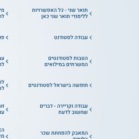
תואר שני - כל האפשרויות
מל
ללימודי תואר שני כאן
לה
עבודה לסטודנט
פנ
הטבות לסטודנטים
עב
המשרתים במילואים
לו
לו
חופשה בישראל לסטודנטים
לס
עבודה וקריירה - דברים
זו
שחשוב לדעת
עו
הצ
המאבק להפחתת שכר
מד