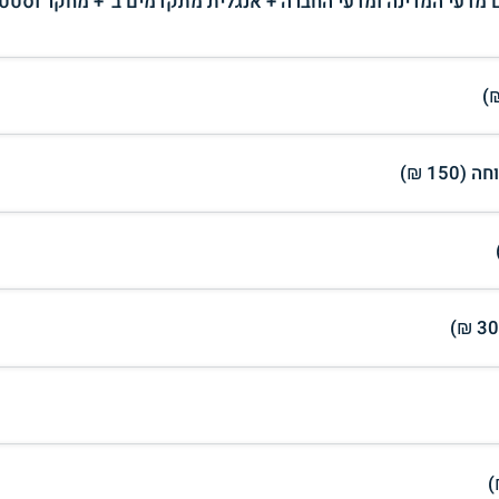
מדעי המדינה ומדעי החברה + אנגלית מתקדמים ב׳ + מחקר וסטט