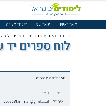
תואר ראשון
תואר שני
לימודי תעודה
סטודנטים
>
ספרים משומשים
>
פסכולוגיה 
לוח ספרים יד 
פסכולוגיה חברתית
שם:
דניאלה
אימייל:
Love68tammar@gmil.co.il