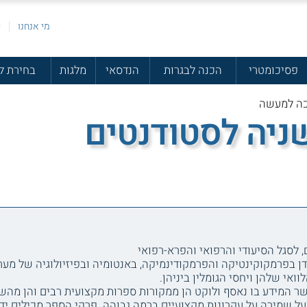
מי אנחנו
פ
פסיכומטרי
הכנה לבגרות
הנדסאי
מלגות
בחירת ל
כה למעשה
שניה לסטודנטים
 לסגל הסיעודי והרפואי והפרא-רפואי
ספר במהדורתו השנייה והמורחבת-2021 דן בפרמקוקינטיקה והפרמקודינמיקה, באנטומיה ובפיזיול
וואי שלהן ויחסי הגומלין ביניהן.
שר המידע בו נאסף ולוקט הן ממקורות ספרות מקצועית רבים והן מהש
על שמירה על עקרונות מקצועיים ברמה גבוהה. פרקי הספר מכילים ידע