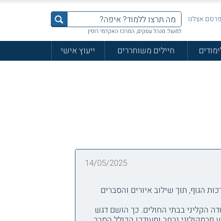
רסם אצלנו
למשל: מנהל עסקים, המרכז האקדמי רופין
ימודים
חיילים משוחררים
ייעוץ אישי
14/05/2025
וגיה של מערכות הגוף, תוך שילוב איורים והסברים
דה הקליני בבתי החולים. כך הושם דגש
 פרמקולוגי נרחב ומעודכן הכולל הסבר