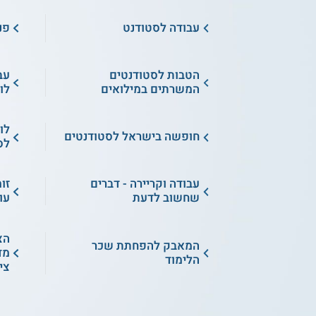
עבודה לסטודנט
פנ
הטבות לסטודנטים
עב
המשרתים במילואים
לו
לו
חופשה בישראל לסטודנטים
לס
עבודה וקריירה - דברים
זו
שחשוב לדעת
עו
הצ
המאבק להפחתת שכר
מד
הלימוד
צי