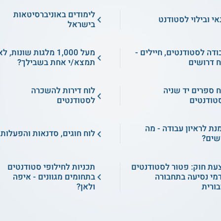
לימודים באוניברסיטאות
אי ובילוי לסטודנט
בישראל
ודה לסטודנטים, חיילים -
מעל 1,000 מלגות שונות, ל
ח דרושים
תמצא/י אחת בשבילך?
ח ספרים יד שניה
לוח דירות להשכרה
טודנטים
לסטודנטים
מנת לראיון עבודה - מה
לוח חוגים, סדנאות והפעלות
שים?
עת חוק: פטור לסטודנטים
תכניות לחילופי סטודנטים
מי נסיעה בתחבורה
בתחומים מגוונים - איפה
בורית
ולאן?