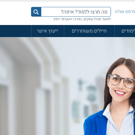
רסם אצלנו
למשל: מנהל עסקים, המרכז האקדמי רופין
ימודים
חיילים משוחררים
ייעוץ אישי