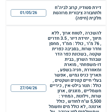
דירת סטודיו, קרוב לביה"ח
ולתחבורה ציבורית מרוהטת
01/05/26
חלקית (חיפה)
להשכרה , לטווח ארוך , ללא
תיווך , יחידת דיור , 3.5 חדרים
, 76 מ"ר , כולל : ממ"ד , מחסן
וחדר שרות , בסביבה כפרית
שקטה , בשכונת כפר הדר
שבהוד השרון , בבית
דו-משפחתי , מוארת
ומאווררת , חניה בשפע ,
תאריך כניס גמיש , אפשר
בעלי חיים קטנים ושקטים ,
כולל : תנור בילט-אין , כיריים
27/04/26
חשמליים , מזגנים , ארון
שרות , וילונות , המחיר :
5,500 ש"ח לחודש , כולל
ארנונה , לא כולל מים וחשמל
, שמשולמים לפי צריכה , על