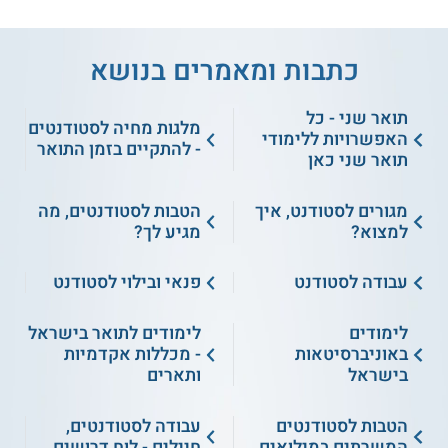
כתבות ומאמרים בנושא
תואר שני - כל
מלגות מחיה לסטודנטים
האפשרויות ללימודי
- להתקיים בזמן התואר
תואר שני כאן
מגורים לסטודנט, איך
הטבות לסטודנטים, מה
למצוא?
מגיע לך?
עבודה לסטודנט
פנאי ובילוי לסטודנט
לימודים
לימודים לתואר בישראל
באוניברסיטאות
- מכללות אקדמיות
בישראל
ותארים
הטבות לסטודנטים
עבודה לסטודנטים,
המשרתים במילואים
חיילים - לוח דרושים