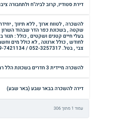
דירת סטודיו, קרוב לביה"ח ולתחבורה ציב
שקטה , בשכונת כפר הדר שבהוד השרון , 
לחודש , כולל ארנונה , לא כולל מים וחש
צבי , בטל. 052-3257317 / 09-7421134 , דוא"ל : tsvidana@gmail.com (הוד השרון)
להשכרה מיידית 3 חדרים בשכונת הלל רמת גן (רמת גן)
דירה להשכרה בבאר שבע (באר שבע)
עמוד 1 מתוך 306