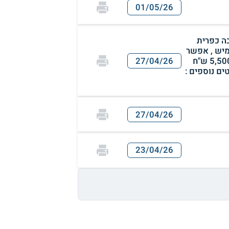
01/05/26
שרות , בסביבה כפרית
מיש , אפשר
בעלי חיים קטנים ושקטים , כולל : תנור בילט-אין , כיריים חשמליים , מזגנים , ארון שרות , וילונות , המחיר : 5,500 ש"ח
27/04/26
ים נוספים :
27/04/26
23/04/26