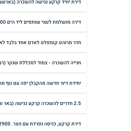
דירת יחיד קרקע נגישה להשכרה (בארשב
דירה מושלמת לשני שותפים ליד הים 6,400 (תל אביב)
חדר מרוהט קומפלט לאדם אחד בלבד לא 
חנייה להשכרה - צמוד למכללת שנקר (רמת
יחידת דיור חדשה מהקבלן יפה עם נוף מ
2.5 חדרים להשכרה קרקע נגישה (באר שבע )
דירת קרקע, כניסה נפרדת עם חצר. 2900 ש"ח. מתאימה לבעלי חיים (אשקלון)