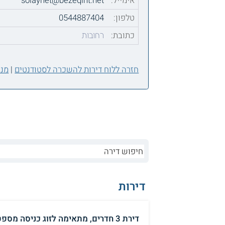
אימייל:
solaynet@bezeqint.net
טלפון:
0544887404
כתובת:
רחובות
חזרה ללוח דירות להשכרה לסטודנטים
|
מנה
דירות
דירת 3 חדרים, מתאימה לזוג כניסה מספטמבר 2026. (באר שבע)