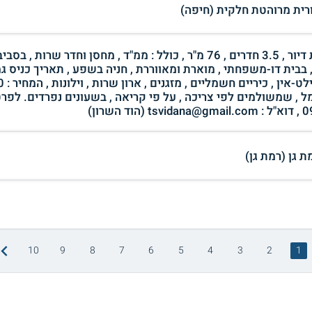
ורית מרוהטת חלקית (חיפה)
להשכרה , לטווח ארוך , ללא תיווך , יחידת דיור , 3.5 חדרים , 76 מ"ר , כולל : ממ"ד , מחסן וחדר 
בבית דו-משפחתי , מוארת ומאווררת , חניה בשפע , תאריך כניס ג
מל , שמשולמים לפי צריכה , על פי קריאה , בשעונים נפרדים. לפרט
10
9
8
7
6
5
4
3
2
1