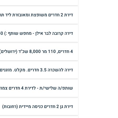
דירת 2 חדרים משופצת ומאובזרת ליד תחנת כרמלית כניסה מיידית (חיפה)
דירה קרובה לבר אילן - מחפש שותף :) 2,550 ש"ח (רמת גן)
4 חדרים, 110 מר 8,000 שכ"ד (ירושלים)
דירה להשכרה 3.5 חדרים. מקלט. מזגנים. סורגים (בני ברק)
שותפ/ה שלישי/ת - לדירת 4 חדרים צמוד למכללה למנהל (ראשון לציון)
דירת גן 2 חדרים כניסה מיידית (רחובות)