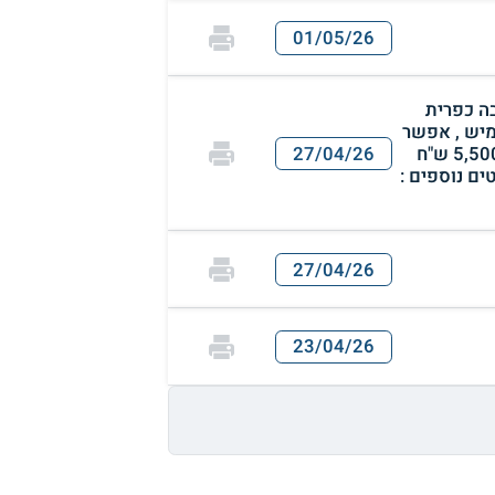
01/05/26
שרות , בסביבה כפרית
מיש , אפשר
בעלי חיים קטנים ושקטים , כולל : תנור בילט-אין , כיריים חשמליים , מזגנים , ארון שרות , וילונות , המחיר : 5,500 ש"ח
27/04/26
ים נוספים :
27/04/26
23/04/26