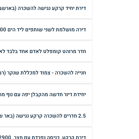
דירת יחיד קרקע נגישה להשכרה (בארשב
דירה מושלמת לשני שותפים ליד הים 6,400 (תל אביב)
חדר מרוהט קומפלט לאדם אחד בלבד לא 
חנייה להשכרה - צמוד למכללת שנקר (רמת
יחידת דיור חדשה מהקבלן יפה עם נוף מ
2.5 חדרים להשכרה קרקע נגישה (באר שבע )
דירת קרקע, כניסה נפרדת עם חצר. 2900 ש"ח. מתאימה לבעלי חיים (אשקלון)