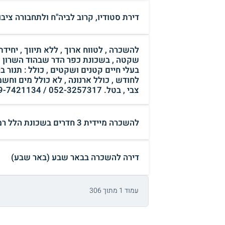
דירת סטודיו, קרוב לביה"ח ולתחבורה ציב
שקטה , בשכונת כפר הדר שבהוד השרון , 
לחודש , כולל ארנונה , לא כולל מים וחש
צבי , בטל. 052-3257317 / 09-7421134 , דוא"ל : tsvidana@gmail.com (הוד השרון)
להשכרה מיידית 3 חדרים בשכונת הלל רמת גן (רמת גן)
דירה להשכרה בבאר שבע (באר שבע)
עמוד 1 מתוך 306