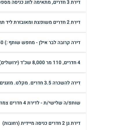
דירת 3 חדרים, מתאימה לזוג כניסה מספטמבר 2026. (באר שבע)
דירת 2 חדרים משופצת ומאובזרת ליד תחנת כרמלית כניסה מיידית (חיפה)
דירה קרובה לבר אילן - מחפש שותף :) 2,550 ש"ח (רמת גן)
4 חדרים, 110 מר 8,000 שכ"ד (ירושלים)
דירה להשכרה 3.5 חדרים. מקלט. מזגנים. סורגים (בני ברק)
שותפ/ה שלישי/ת - לדירת 4 חדרים צמוד למכללה למנהל (ראשון לציון)
דירת גן 2 חדרים כניסה מיידית (רחובות)