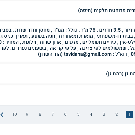
ורית מרוהטת חלקית (חיפה)
להשכרה , לטווח ארוך , ללא תיווך , יחידת דיור , 3.5 חדרים , 76 מ"ר , כולל : ממ"ד , מחסן וחדר 
בבית דו-משפחתי , מוארת ומאווררת , חניה בשפע , תאריך כניס ג
מל , שמשולמים לפי צריכה , על פי קריאה , בשעונים נפרדים. לפרט
10
9
8
7
6
5
4
3
2
1