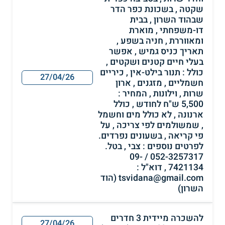
שקטה , בשכונת כפר הדר
שבהוד השרון , בבית
דו-משפחתי , מוארת
ומאווררת , חניה בשפע ,
תאריך כניס גמיש , אפשר
בעלי חיים קטנים ושקטים ,
כולל : תנור בילט-אין , כיריים
27/04/26
חשמליים , מזגנים , ארון
שרות , וילונות , המחיר :
5,500 ש"ח לחודש , כולל
ארנונה , לא כולל מים וחשמל
, שמשולמים לפי צריכה , על
פי קריאה , בשעונים נפרדים.
לפרטים נוספים : צבי , בטל.
052-3257317 / 09-
7421134 , דוא"ל :
tsvidana@gmail.com (הוד
השרון)
להשכרה מיידית 3 חדרים
27/04/26