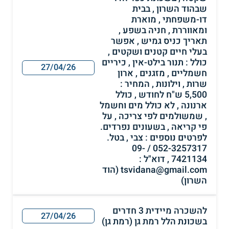
שבהוד השרון , בבית
דו-משפחתי , מוארת
ומאווררת , חניה בשפע ,
תאריך כניס גמיש , אפשר
בעלי חיים קטנים ושקטים ,
כולל : תנור בילט-אין , כיריים
27/04/26
חשמליים , מזגנים , ארון
שרות , וילונות , המחיר :
5,500 ש"ח לחודש , כולל
ארנונה , לא כולל מים וחשמל
, שמשולמים לפי צריכה , על
פי קריאה , בשעונים נפרדים.
לפרטים נוספים : צבי , בטל.
052-3257317 / 09-
7421134 , דוא"ל :
tsvidana@gmail.com (הוד
השרון)
להשכרה מיידית 3 חדרים
27/04/26
בשכונת הלל רמת גן (רמת גן)