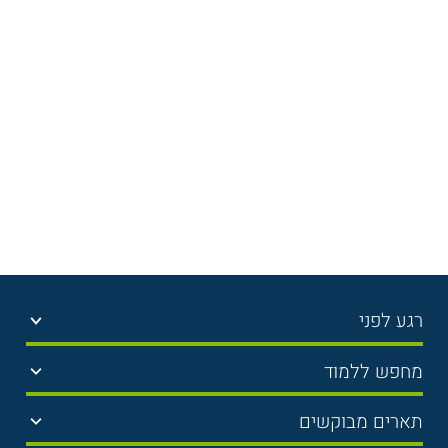
רגע לפני
בחירת לימודים
מחפש ללמוד
תנאי קבלה
תואר ראשון
תארים מבוקשים
שכר לימוד