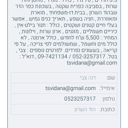
3.5 חדרים , 76 מ"ר , כולל : ממ"ד , מחסן וחדר
שרות , בסביבה כפרית שקטה , בשכונת כפר הדר
שבהוד השרון , בבית דו-משפחתי , מוארת
ומאווררת , חניה בשפע , תאריך כניס גמיש , אפשר
בעלי חיים קטנים ושקטים , כולל : תנור בילט-אין ,
כיריים חשמליים , מזגנים , ארון שרות , וילונות ,
המחיר : 5,500 ש"ח לחודש , כולל ארנונה , לא
כולל מים וחשמל , שמשולמים לפי צריכה , על פי
קריאה , בשעונים נפרדים. לפרטים נוספים : צבי ,
בטל. 052-3257317 / 09-7421134 , דוא"ל :
tsvidana@gmail.com
שם:
דנה צבי
אימייל:
tsvidana@gmail.com
טלפון:
0523257317
כתובת:
הוד השרון