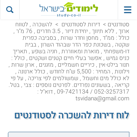
סטודנטים
>
דירות לסטודנטים
>
להשכרה , לטווח
ארוך , ללא תיווך , יחידת דיור , 3.5 חדרים , 76 מ"ר ,
כולל : ממ"ד , מחסן וחדר שרות , בסביבה כפרית
שקטה , בשכונת כפר הדר שבהוד השרון , בבית
דו-משפחתי , מוארת ומאווררת , חניה בשפע , תאריך
כניס גמיש , אפשר בעלי חיים קטנים ושקטים , כולל :
תנור בילט-אין , כיריים חשמליים , מזגנים , ארון שרות ,
וילונות , המחיר : 5,500 ש"ח לחודש , כולל ארנונה ,
לא כולל מים וחשמל , שמשולמים לפי צריכה , על פי
קריאה , בשעונים נפרדים. לפרטים נוספים : צבי , בטל.
052-3257317 / 09-7421134 , דוא"ל :
tsvidana@gmail.com
לוח דירות להשכרה לסטודנטים