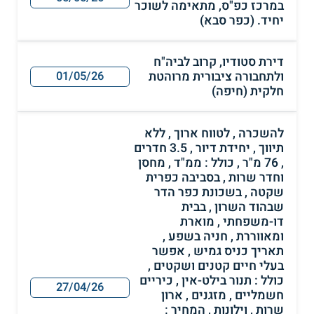
במרכז כפ"ס, מתאימה לשוכר
יחיד. (כפר סבא)
דירת סטודיו, קרוב לביה"ח
ולתחבורה ציבורית מרוהטת
01/05/26
חלקית (חיפה)
להשכרה , לטווח ארוך , ללא
תיווך , יחידת דיור , 3.5 חדרים
, 76 מ"ר , כולל : ממ"ד , מחסן
וחדר שרות , בסביבה כפרית
שקטה , בשכונת כפר הדר
שבהוד השרון , בבית
דו-משפחתי , מוארת
ומאווררת , חניה בשפע ,
תאריך כניס גמיש , אפשר
בעלי חיים קטנים ושקטים ,
כולל : תנור בילט-אין , כיריים
27/04/26
חשמליים , מזגנים , ארון
שרות , וילונות , המחיר :