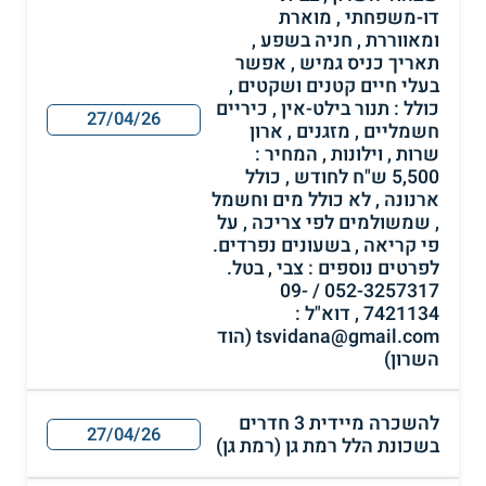
דו-משפחתי , מוארת
ומאווררת , חניה בשפע ,
תאריך כניס גמיש , אפשר
בעלי חיים קטנים ושקטים ,
כולל : תנור בילט-אין , כיריים
27/04/26
חשמליים , מזגנים , ארון
שרות , וילונות , המחיר :
5,500 ש"ח לחודש , כולל
ארנונה , לא כולל מים וחשמל
, שמשולמים לפי צריכה , על
פי קריאה , בשעונים נפרדים.
לפרטים נוספים : צבי , בטל.
052-3257317 / 09-
7421134 , דוא"ל :
tsvidana@gmail.com (הוד
השרון)
להשכרה מיידית 3 חדרים
27/04/26
בשכונת הלל רמת גן (רמת גן)