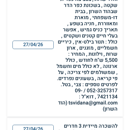
שקטה , בשכונת כפר הדר
שבהוד השרון , בבית
דו-משפחתי , מוארת
ומאווררת , חניה בשפע ,
תאריך כניס גמיש , אפשר
בעלי חיים קטנים ושקטים ,
כולל : תנור בילט-אין , כיריים
27/04/26
חשמליים , מזגנים , ארון
שרות , וילונות , המחיר :
5,500 ש"ח לחודש , כולל
ארנונה , לא כולל מים וחשמל
, שמשולמים לפי צריכה , על
פי קריאה , בשעונים נפרדים.
לפרטים נוספים : צבי , בטל.
052-3257317 / 09-
7421134 , דוא"ל :
tsvidana@gmail.com (הוד
השרון)
להשכרה מיידית 3 חדרים
27/04/26