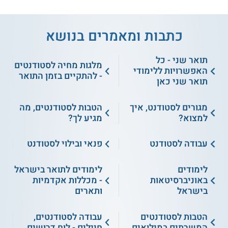
כתבות ומאמרים בנושא
תואר שני - כל
מלגות מחיה לסטודנטים
האפשרויות ללימודי
- להתקיים בזמן התואר
תואר שני כאן
מגורים לסטודנט, איך
הטבות לסטודנטים, מה
למצוא?
מגיע לך?
עבודה לסטודנט
פנאי ובילוי לסטודנט
לימודים
לימודים לתואר בישראל
באוניברסיטאות
- מכללות אקדמיות
בישראל
ותארים
הטבות לסטודנטים
עבודה לסטודנטים,
המשרתים במילואים
חיילים - לוח דרושים