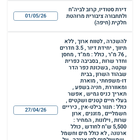
דירת סטודיו, קרוב לביה"ח
ולתחבורה ציבורית מרוהטת
01/05/26
חלקית (חיפה)
להשכרה , לטווח ארוך , ללא
תיווך , יחידת דיור , 3.5 חדרים
, 76 מ"ר , כולל : ממ"ד , מחסן
וחדר שרות , בסביבה כפרית
שקטה , בשכונת כפר הדר
שבהוד השרון , בבית
דו-משפחתי , מוארת
ומאווררת , חניה בשפע ,
תאריך כניס גמיש , אפשר
בעלי חיים קטנים ושקטים ,
כולל : תנור בילט-אין , כיריים
27/04/26
חשמליים , מזגנים , ארון
שרות , וילונות , המחיר :
5,500 ש"ח לחודש , כולל
ארנונה , לא כולל מים וחשמל
, שמשולמים לפי צריכה , על