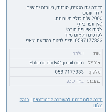
הדירה עם מזגנים, סורגים, רשתות יתושים.
* דוד שמש
2000 ש"ח כולל חשבונות,
(אין וועד בית)
צ'קים אישיים חובה!
לפרטים ותיאום סיור
0587177333 עדיף לפנות בהודעת וצאפ .
שם:
שלמה
אימייל:
Shlomo.dody@gmail.com
טלפון:
058-7177333
כתובת:
באר שבע
חזרה ללוח דירות להשכרה לסטודנטים
|
מנהל
הלוח