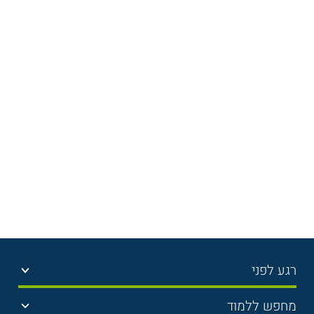
רגע לפני
בחירת לימודים
מחפש ללמוד