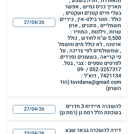
ומאווררת , חניה בשפע ,
תאריך כניס גמיש , אפשר
בעלי חיים קטנים ושקטים ,
כולל : תנור בילט-אין , כיריים
27/04/26
חשמליים , מזגנים , ארון
שרות , וילונות , המחיר :
5,500 ש"ח לחודש , כולל
ארנונה , לא כולל מים וחשמל
, שמשולמים לפי צריכה , על
פי קריאה , בשעונים נפרדים.
לפרטים נוספים : צבי , בטל.
052-3257317 / 09-
7421134 , דוא"ל :
tsvidana@gmail.com (הוד
השרון)
להשכרה מיידית 3 חדרים
27/04/26
בשכונת הלל רמת גן (רמת גן)
דירה להשכרה בבאר שבע
23/04/26