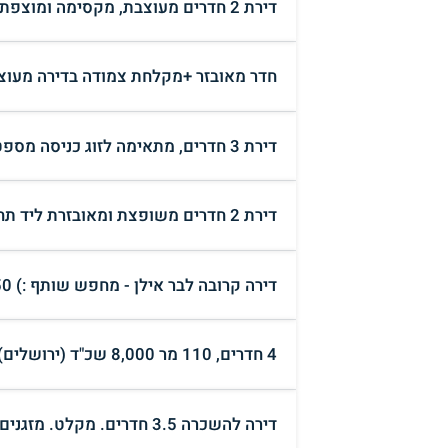
דירת 2 חדרים מעוצבת, מקסימה ומוצפת באור - מתאימה לזוג. (הרצליה)
חדר מאובזר +מקלחת צמודה בדירה מעוצב
דירת 3 חדרים, מתאימה לזוג כניסה מספטמבר 2026. (באר שבע)
דירת 2 חדרים משופצת ומאובזרת ליד תחנת כרמלית כניסה מיידית (חיפה)
דירה קרובה לבר אילן - מחפש שותף :) 2,550 ש"ח (רמת גן)
4 חדרים, 110 מר 8,000 שכ"ד (ירושלים)
דירה להשכרה 3.5 חדרים. מקלט. מזגנים. סורגים (בני ברק)