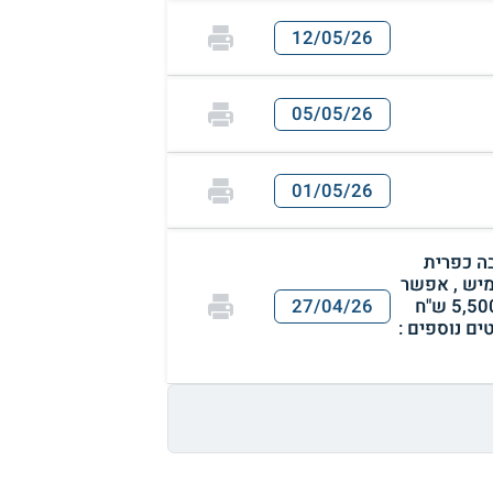
12/05/26
05/05/26
01/05/26
שרות , בסביבה כפרית
מיש , אפשר
בעלי חיים קטנים ושקטים , כולל : תנור בילט-אין , כיריים חשמליים , מזגנים , ארון שרות , וילונות , המחיר : 5,500 ש"ח
27/04/26
ים נוספים :