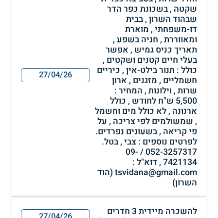
שקטה , בשכונת כפר הדר
שבהוד השרון , בבית
דו-משפחתי , מוארת
ומאווררת , חניה בשפע ,
תאריך כניס גמיש , אפשר
בעלי חיים קטנים ושקטים ,
כולל : תנור בילט-אין , כיריים
27/04/26
חשמליים , מזגנים , ארון
שרות , וילונות , המחיר :
5,500 ש"ח לחודש , כולל
ארנונה , לא כולל מים וחשמל
, שמשולמים לפי צריכה , על
פי קריאה , בשעונים נפרדים.
לפרטים נוספים : צבי , בטל.
052-3257317 / 09-
7421134 , דוא"ל :
tsvidana@gmail.com (הוד
השרון)
להשכרה מיידית 3 חדרים
27/04/26